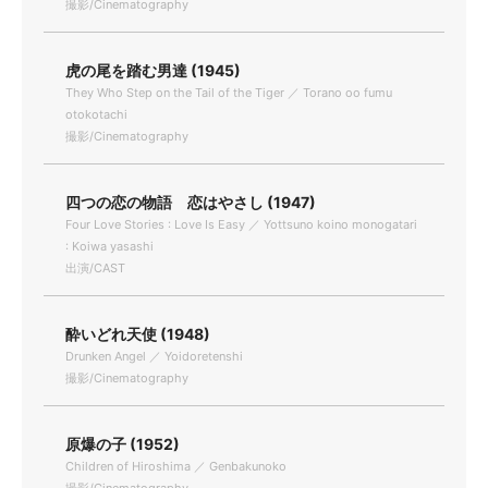
撮影/Cinematography
虎の尾を踏む男達 (1945)
They Who Step on the Tail of the Tiger ／ Torano oo fumu
otokotachi
撮影/Cinematography
四つの恋の物語 恋はやさし (1947)
Four Love Stories : Love Is Easy ／ Yottsuno koino monogatari
: Koiwa yasashi
出演/CAST
酔いどれ天使 (1948)
Drunken Angel ／ Yoidoretenshi
撮影/Cinematography
原爆の子 (1952)
Children of Hiroshima ／ Genbakunoko