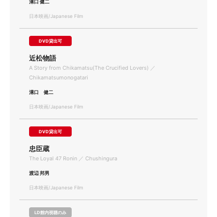
溝口 健二
日本映画/Japanese Film
DVD貸出可
近松物語
A Story from Chikamatsu(The Crucified Lovers) ／
Chikamatsumonogatari
溝口 健二
日本映画/Japanese Film
DVD貸出可
忠臣蔵
The Loyal 47 Ronin ／ Chushingura
渡辺 邦男
日本映画/Japanese Film
LD館内視聴のみ