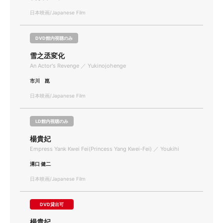
日本映画/Japanese Film
DVD館内視聴のみ
雪之丞変化
An Actor's Revenge ／ Yukinojohenge
市川 崑
日本映画/Japanese Film
LD館内視聴のみ
楊貴妃
Empress Yank Kwei Fei(Princess Yang Kwei-Fei) ／ Youkihi
溝口 健二
日本映画/Japanese Film
DVD貸出可
楊貴妃