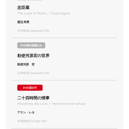
忠臣蔵
The Loyal 47 Ronin ／ Chushingura
渡辺 邦男
日本映画/Japanese Film
DVD館内視聴のみ
勅使河原宏の世界
勅使河原 宏
日本映画/Japanese Film
DVD貸出可
二十四時間の情事
Hiroshima, My Love ／ Hiroshima mon amour
アラン・レネ
外国映画/Foreign Film