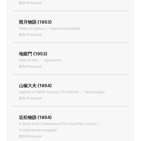
製作/Producer
雨月物語 (1953)
Tales of Ugetsu ／ Ugetsumonogatari
製作/Producer
地獄門 (1953)
Gate of Hell ／ Jigokumon
製作/Producer
山椒大夫 (1954)
Legend of Bailiff Sansho (The Bailiff) ／ Sanshodayu
製作/Producer
近松物語 (1954)
A Story from Chikamatsu(The Crucified Lovers) ／
Chikamatsumonogatari
製作/Producer