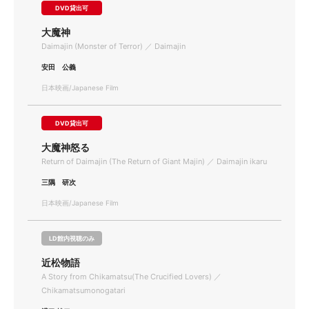
DVD貸出可
大魔神
Daimajin (Monster of Terror) ／ Daimajin
安田 公義
日本映画/Japanese Film
DVD貸出可
大魔神怒る
Return of Daimajin (The Return of Giant Majin) ／ Daimajin ikaru
三隅 研次
日本映画/Japanese Film
LD館内視聴のみ
近松物語
A Story from Chikamatsu(The Crucified Lovers) ／
Chikamatsumonogatari