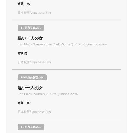
市川 崑
日本映画/Japanese Film
LD館内視聴のみ
黒い十人の女
Ten Black Women (Ten Dark Women) ／ Kuroi juninno onna
市川 崑
日本映画/Japanese Film
DVD館内視聴のみ
黒い十人の女
Ten Black Women ／ Kuroi juninno onna
市川 崑
日本映画/Japanese Film
LD館内視聴のみ