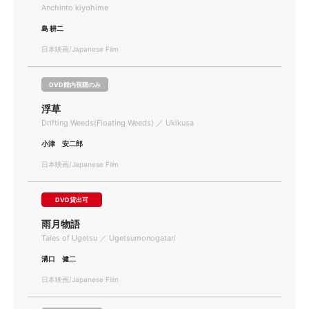
Anchinto kiyohime
島 耕二
日本映画/Japanese Film
DVD館内視聴のみ
浮草
Drifting Weeds(Floating Weeds) ／ Ukikusa
小津 安二郎
日本映画/Japanese Film
DVD貸出可
雨月物語
Tales of Ugetsu ／ Ugetsumonogatari
溝口 健二
日本映画/Japanese Film