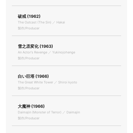
破戒 (1962)
The Outcast (The Sin) ／ Hakai
製作/Producer
雪之丞変化 (1963)
An Actor's Revenge ／ Yukinojohenge
製作/Producer
白い巨塔 (1966)
The Great White Tower ／ Shiroi kyoto
製作/Producer
大魔神 (1966)
Daimajin (Monster of Terror) ／ Daimajin
製作/Producer