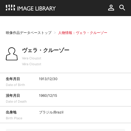
映像作品データベーストップ
人物情報：ヴェラ・クルーゾー
ヴェラ・クルーゾー
Vera Clouzot
Véra Clouzot
生年月日
1913/12/30
Date of Birth
没年月日
1960/12/15
Date of Death
出身地
ブラジル/Brazil
Birth Place