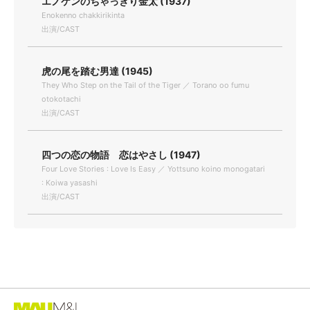
エノケンのちゃっきり金太 (1937)
Enokenno chakkirikinta
出演/CAST
虎の尾を踏む男達 (1945)
They Who Step on the Tail of the Tiger ／ Torano oo fumu
otokotachi
出演/CAST
四つの恋の物語 恋はやさし (1947)
Four Love Stories : Love Is Easy ／ Yottsuno koino monogatari
: Koiwa yasashi
出演/CAST