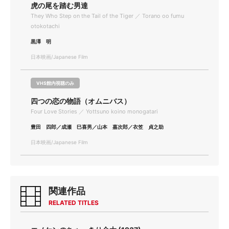
虎の尾を踏む男達
They Who Step on the Tail of the Tiger ／ Torano oo fumu
otokotachi
黒澤 明
日本映画/Japanese Film
VHS館内視聴のみ
四つの恋の物語（オムニバス）
Four Love Stories ／ Yottsuno koino monogatari
豊田 四郎／成瀬 巳喜男／山本 嘉次郎／衣笠 貞之助
日本映画/Japanese Film
関連作品
RELATED TITLES