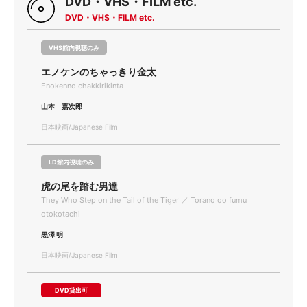
DVD・VHS・FILM etc.
DVD・VHS・FILM etc.
VHS館内視聴のみ
エノケンのちゃっきり金太
Enokenno chakkirikinta
山本 嘉次郎
日本映画/Japanese Film
LD館内視聴のみ
虎の尾を踏む男達
They Who Step on the Tail of the Tiger ／ Torano oo fumu
otokotachi
黒澤 明
日本映画/Japanese Film
DVD貸出可