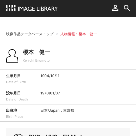
映像作品データベーストップ
人物情報：榎本 健一
榎本 健一
Kenichi Enomoto
生年月日
1904/10/11
Date of Birth
没年月日
1970/01/07
Date of Death
出身地
日本/Japan，東京都
Birth Place