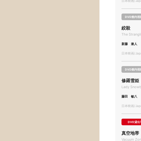
日本映画/Japa
DVD館内視
絞殺
The Strangl
新藤 兼人
日本映画/Japa
DVD館内視
修羅雪姫
Lady Snowb
藤田 敏八
日本映画/Japa
DVD貸出
真空地帯
Vacuum Zon