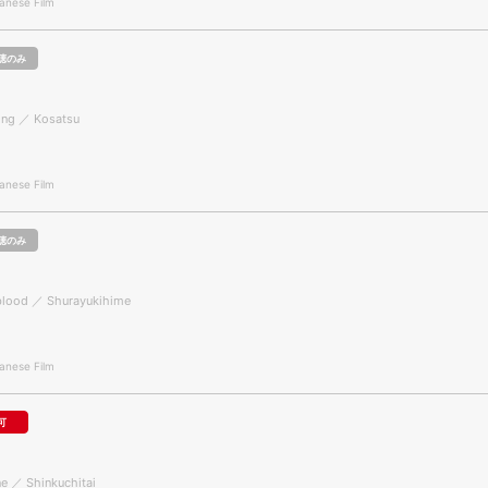
nese Film
聴のみ
ing ／ Kosatsu
nese Film
聴のみ
lood ／ Shurayukihime
nese Film
可
e ／ Shinkuchitai