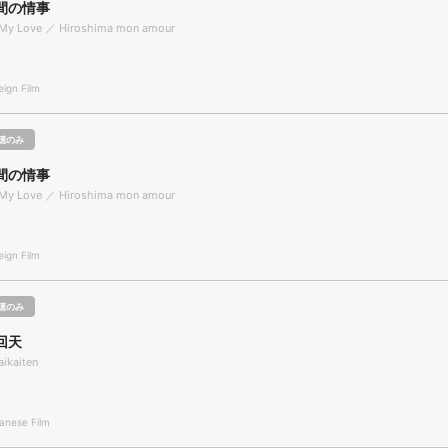
間の情事
 My Love ／ Hiroshima mon amour
gn Film
聴のみ
間の情事
 My Love ／ Hiroshima mon amour
gn Film
聴のみ
回天
ikaiten
nese Film