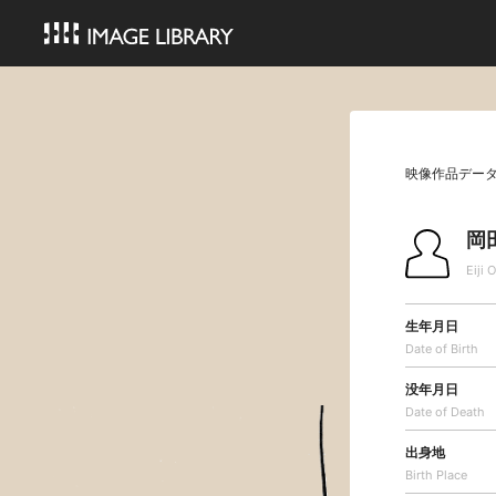
映像作品デー
岡
Eiji 
生年月日
Date of Birth
没年月日
Date of Death
出身地
Birth Place