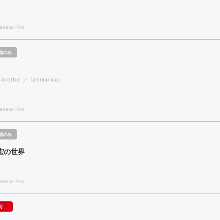
nese Film
聴のみ
 Another ／ Taninno kao
nese Film
聴のみ
宏の世界
nese Film
可