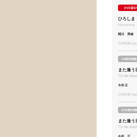
DVD貸出
ひろしま
Hiroshima
関川 秀雄
日本映画/Japa
LD館内視聴
また逢う
Till We Mee
今井 正
日本映画/Japa
DVD館内視
また逢う
Till We Mee
今井 正