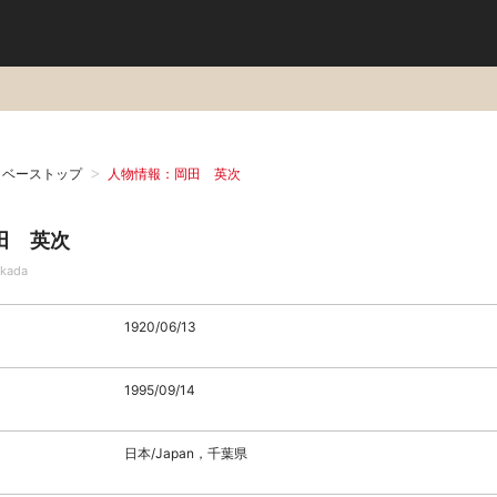
タベーストップ
人物情報：岡田 英次
田 英次
Okada
1920/06/13
1995/09/14
日本/Japan，千葉県