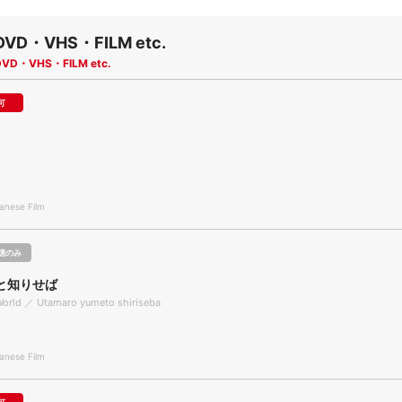
DVD・VHS・FILM etc.
DVD・VHS・FILM etc.
可
nese Film
聴のみ
と知りせば
World ／ Utamaro yumeto shiriseba
nese Film