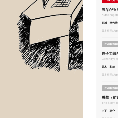
DVD貸出
雲ながる
Kumonagaru
家城 巳代治
日本映画/Japa
DVD館内視
原子力戦争 
Genshiryok
黒木 和雄
日本映画/Japa
DVD館内視
香華（前
The Scent o
木下 惠介