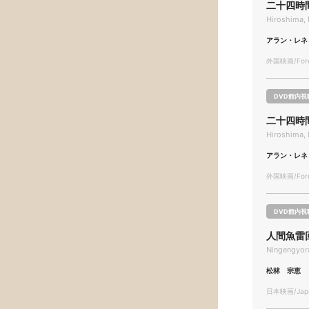
二十四時
Hiroshima,
アラン・レネ
外国映画/Forei
DVD館内視
二十四時
Hiroshima,
アラン・レネ
外国映画/Forei
DVD館内視
人間魚雷
Ningengyora
松林 宗恵
日本映画/Japa