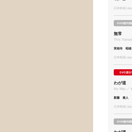
日本映画/Japa
DVD館内視
無常
This Transi
実相寺 昭雄
日本映画/Japa
DVD貸出
わが道
My Way ／ 
新藤 兼人
日本映画/Japa
DVD館内視
わが道