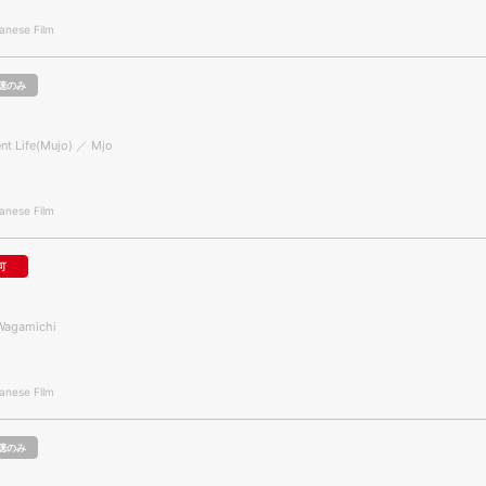
nese Film
聴のみ
ent Life(Mujo) ／ Mjo
nese Film
可
Wagamichi
nese Film
聴のみ