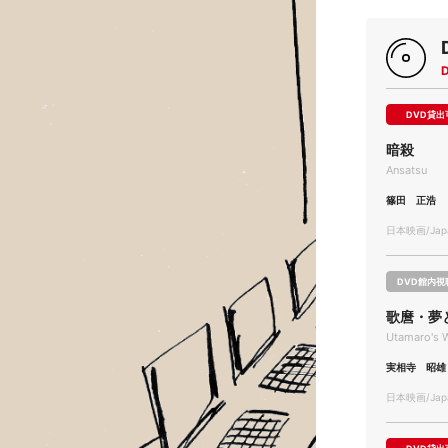
DVD貸出
暗殺
Ansatsu
篠田 正浩
日本映画/Japa
DVD館内視
歌麿・夢
Utamaro's 
実相寺 昭雄
日本映画/Japa