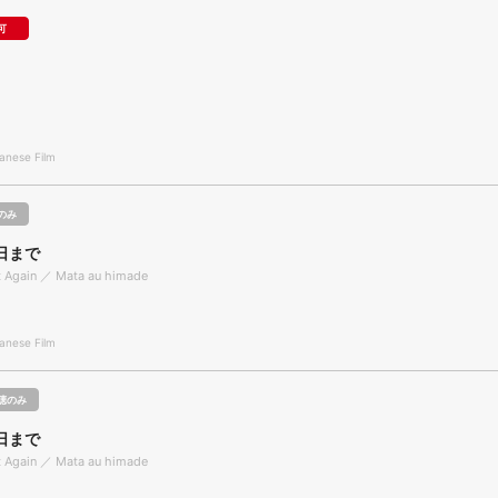
可
nese Film
のみ
日まで
t Again ／ Mata au himade
nese Film
聴のみ
日まで
t Again ／ Mata au himade