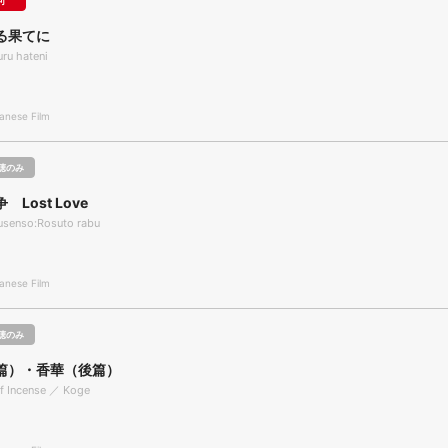
可
る果てに
ru hateni
nese Film
聴のみ
Lost Love
usenso:Rosuto rabu
nese Film
聴のみ
篇）・香華（後篇）
f Incense ／ Koge