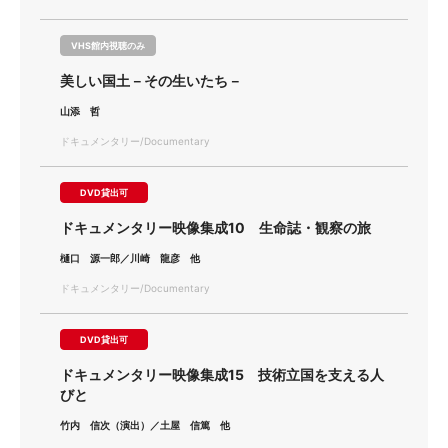
VHS館内視聴のみ
美しい国土－その生いたち－
山添 哲
ドキュメンタリー/Documentary
DVD貸出可
ドキュメンタリー映像集成10 生命誌・観察の旅
樋口 源一郎／川崎 龍彦 他
ドキュメンタリー/Documentary
DVD貸出可
ドキュメンタリー映像集成15 技術立国を支える人
びと
竹内 信次（演出）／土屋 信篤 他