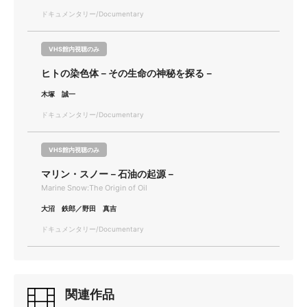
ドキュメンタリー/Documentary
VHS館内視聴のみ
ヒトの染色体－その生命の神秘を探る－
木塚 誠一
ドキュメンタリー/Documentary
VHS館内視聴のみ
マリン・スノー－石油の起源－
Marine Snow:The Origin of Oil
大沼 鉄郎／野田 真吉
ドキュメンタリー/Documentary
関連作品