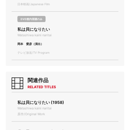
日本映画/Japanese Film
DVD館内視聴のみ
私は貝になりたい
Watashiwa kaini naritai
岡本 愛彦（演出）
テレビ放送/TV Program
関連作品
RELATED TITLES
私は貝になりたい (1958)
Watashiwa kaini naritai
原作/Original Work