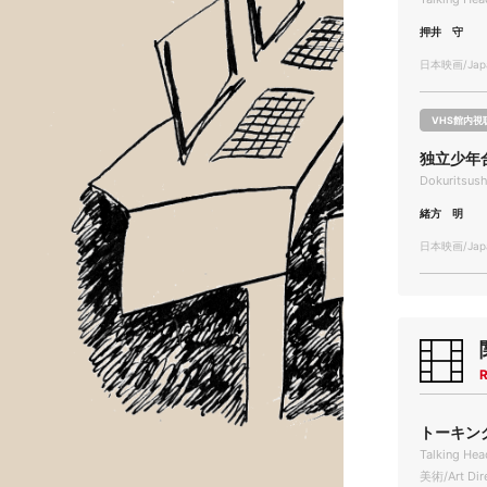
押井 守
日本映画/Japa
VHS館内視
独立少年
Dokuritsus
緒方 明
日本映画/Japa
R
トーキング
Talking Hea
美術/Art Dir