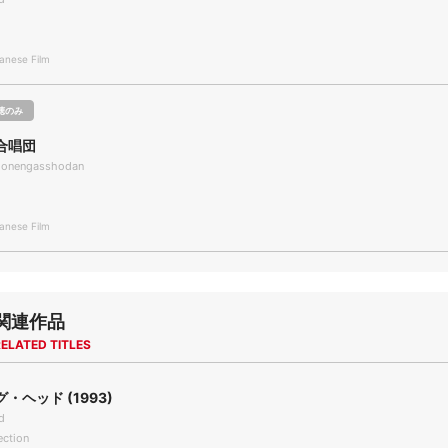
nese Film
聴のみ
合唱団
honengasshodan
nese Film
関連作品
ELATED TITLES
・ヘッド (1993)
d
ection