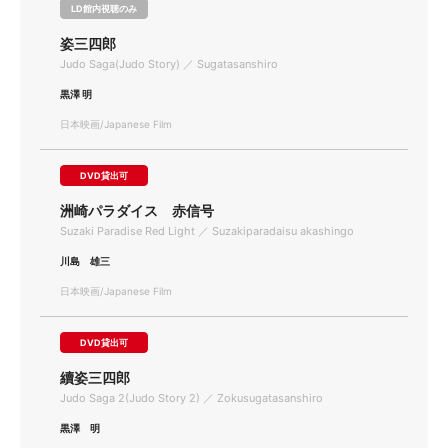
LD館内視聴のみ
姿三四郎
Judo Saga(Judo Story) ／ Sugatasanshiro
黒澤 明
日本映画/Japanese Film
DVD貸出可
洲崎パラダイス 赤信号
Suzaki Paradise Red Light ／ Suzakiparadaisu akashingo
川島 雄三
日本映画/Japanese Film
DVD貸出可
續姿三四郎
Judo Saga 2(Judo Story 2) ／ Zokusugatasanshiro
黒澤 明