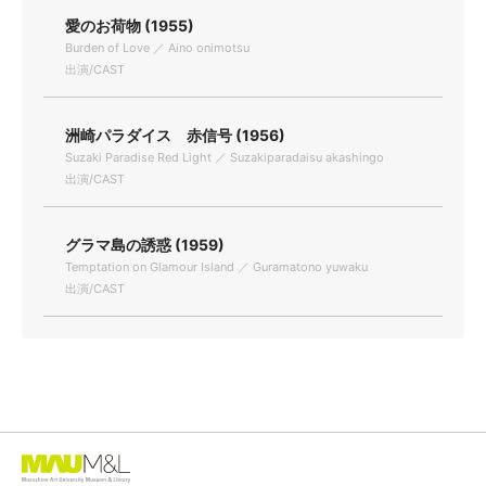
愛のお荷物 (1955)
Burden of Love ／ Aino onimotsu
出演/CAST
洲崎パラダイス 赤信号 (1956)
Suzaki Paradise Red Light ／ Suzakiparadaisu akashingo
出演/CAST
グラマ島の誘惑 (1959)
Temptation on Glamour Island ／ Guramatono yuwaku
出演/CAST