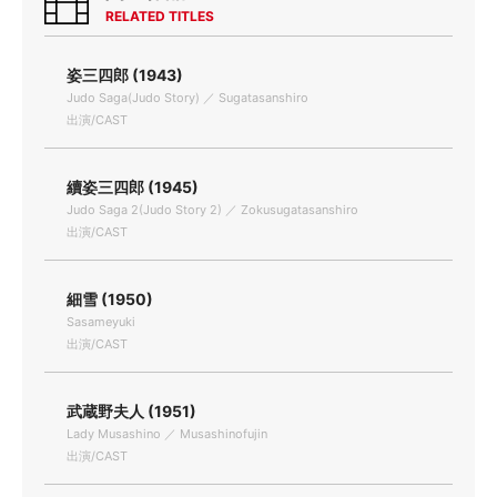
RELATED TITLES
姿三四郎 (1943)
Judo Saga(Judo Story) ／ Sugatasanshiro
出演/CAST
續姿三四郎 (1945)
Judo Saga 2(Judo Story 2) ／ Zokusugatasanshiro
出演/CAST
細雪 (1950)
Sasameyuki
出演/CAST
武蔵野夫人 (1951)
Lady Musashino ／ Musashinofujin
出演/CAST