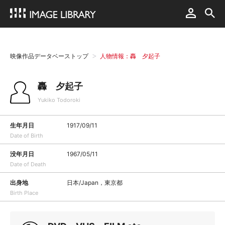
映像作品データベーストップ
人物情報：轟 夕起子
轟 夕起子
Yukiko Todoroki
生年月日
1917/09/11
Date of Birth
没年月日
1967/05/11
Date of Death
出身地
日本/Japan，東京都
Birth Place