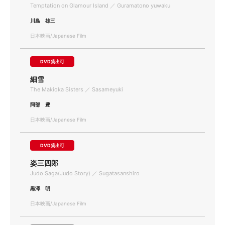
Temptation on Glamour Island ／ Guramatono yuwaku
川島 雄三
日本映画/Japanese Film
DVD貸出可
細雪
The Makioka Sisters ／ Sasameyuki
阿部 豊
日本映画/Japanese Film
DVD貸出可
姿三四郎
Judo Saga(Judo Story) ／ Sugatasanshiro
黒澤 明
日本映画/Japanese Film