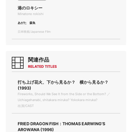
港のロキシー
Minatono rokishi
あがた 森魚
日本映画/Japanese Film
関連作品
RELATED TITLES
打ち上げ花火、下から見るか？ 横から見るか？
(1993)
Fireworks, Should We See It from the Side or the Bottom? ／
Uchiagehanabi, shitakara miruka? Yokokara miruka?
出演/CAST
FRIED DRAGON FISH：THOMAS EARWING'S
AROWANA (1996)