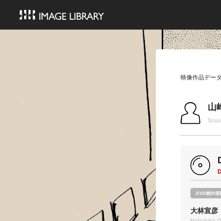
映像作品デー
山
Sosu
DVD館内視
大林宣彦
Nobuhiko O