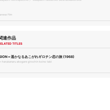
nese Film
関連作品
ELATED TITLES
SSION＝遥かなるあこがれギロチン恋の旅 (1968)
harukanaru akogare girochin koino tabi