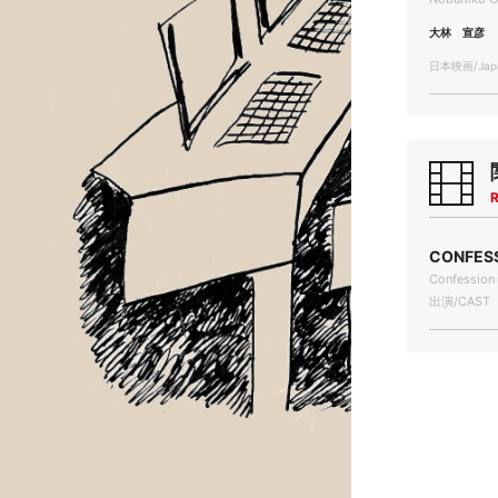
大林 宣彦
日本映画/Japa
R
CONFE
Confession＝
出演/CAST