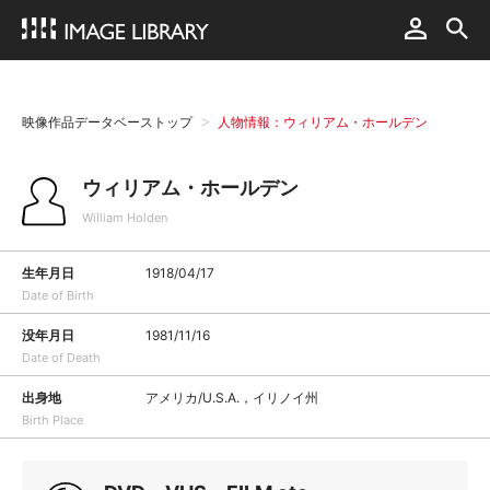
映像作品データベーストップ
人物情報：ウィリアム・ホールデン
ウィリアム・ホールデン
William Holden
生年月日
1918/04/17
Date of Birth
没年月日
1981/11/16
Date of Death
出身地
アメリカ/U.S.A.，イリノイ州
Birth Place