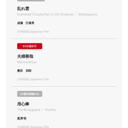
乱れ雲
Scattered Clouds(Two in the Shadow) ／ Midaregumo
成瀬 巳喜男
日本映画/Japanese Film
DVD貸出可
夫婦善哉
Meotozenzai
豊田 四郎
日本映画/Japanese Film
LD館内視聴のみ
用心棒
The Bodyguard ／ Yojinbo
黒澤 明
日本映画/Japanese Film