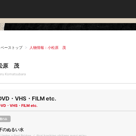
タベーストップ
人物情報：小松原 茂
松原 茂
eru Komatsubara
DVD・VHS・FILM etc.
DVD・VHS・FILM etc.
聴のみ
下のぬるい水
Under a Red Bridge ／ Akai hashino shitano nurui mizu