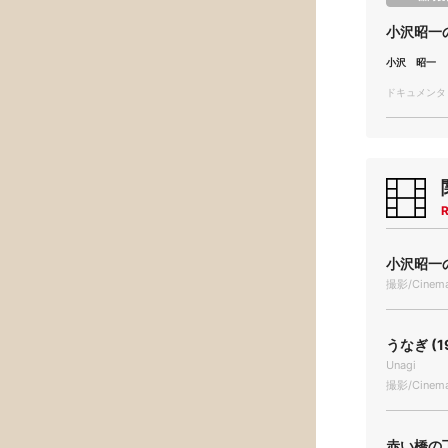
小沢昭一
小沢 昭一
ドキュメンタリー
R
小沢昭一
撮影/Cinema
うなぎ (1
Unagi
撮影/Cinema
赤い橋の下