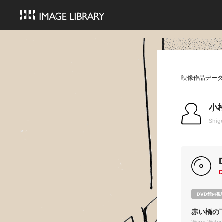
映像作品デー
小
Shig
DVD館内視
赤い橋の
Warm Water 