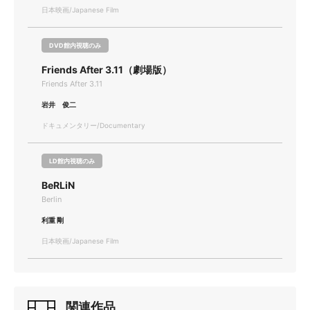
日本映画/Japanese Film
DVD館内視聴のみ
Friends After 3.11（劇場版）
Friends After 3.11
岩井 俊二
ドキュメンタリー/Documentary
LD館内視聴のみ
BeRLiN
Berlin
利重 剛
日本映画/Japanese Film
関連作品