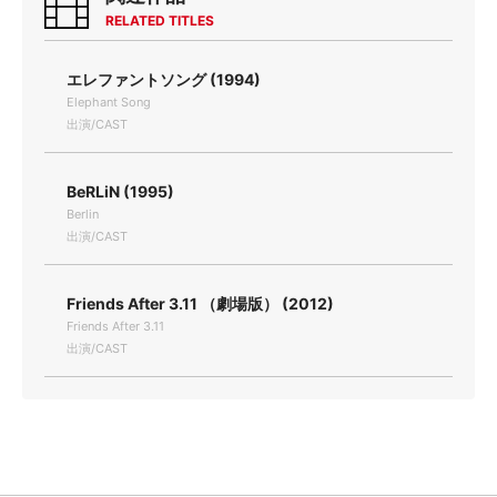
RELATED TITLES
エレファントソング (1994)
Elephant Song
出演/CAST
BeRLiN (1995)
Berlin
出演/CAST
Friends After 3.11 （劇場版） (2012)
Friends After 3.11
出演/CAST