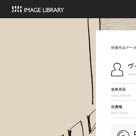
映像作品デー
ヴ
Vinc
生年月日
Date of Birth
出身地
Birth Place