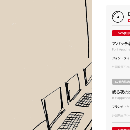
DVD貸出
アパッチ
Fort Apache
ジョン・フォ
外国映画/Forei
LD館内視聴
或る夜の
It Happened
フランク・キ
外国映画/Forei