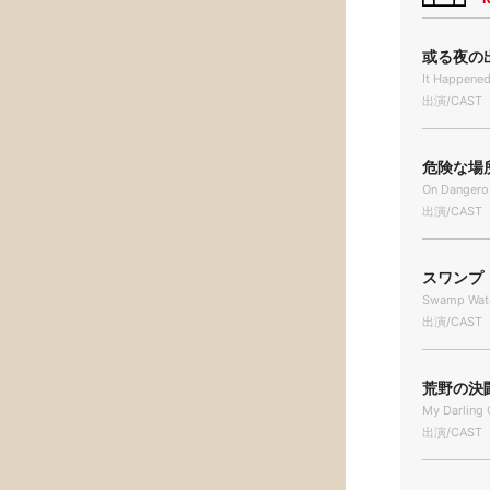
或る夜の出
It Happened
出演/CAST
危険な場所で
On Dangero
出演/CAST
スワンプ・
Swamp Wat
出演/CAST
荒野の決闘 
My Darling 
出演/CAST