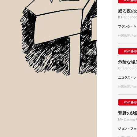
DVD貸出
或る夜の
It Happened
フランク・キ
外国映画/Forei
DVD貸出
危険な場
On Dangero
ニコラス・レ
外国映画/Forei
DVD貸出
荒野の決
My Darling 
ジョン・フォ