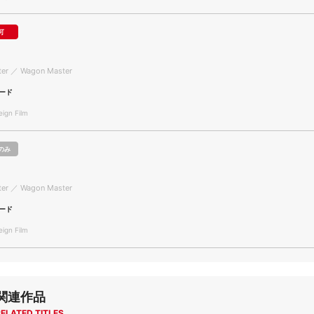
可
er ／ Wagon Master
ード
gn Film
のみ
er ／ Wagon Master
ード
gn Film
関連作品
ELATED TITLES