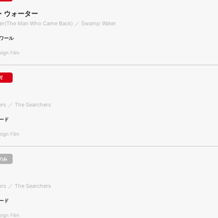
・ウォーター
er(The Man Who Came Back) ／ Swamp Water
ワール
gn Film
可
ers ／ The Searchers
ード
gn Film
のみ
ers ／ The Searchers
ード
gn Film