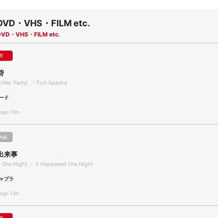
DVD・VHS・FILM etc.
DVD・VHS・FILM etc.
可
砦
(War Party) ／ Fort Apache
ード
gn Film
のみ
出来事
 One Night ／ It Happened One Night
ャプラ
gn Film