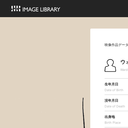
映像作品デー
ウ
Ward
生年月日
Date of Birth
没年月日
Date of Death
出身地
Birth Place