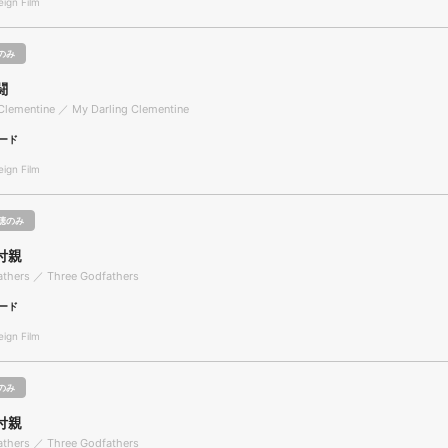
gn Film
のみ
闘
Clementine ／ My Darling Clementine
ード
gn Film
聴のみ
付親
athers ／ Three Godfathers
ード
gn Film
のみ
付親
athers ／ Three Godfathers