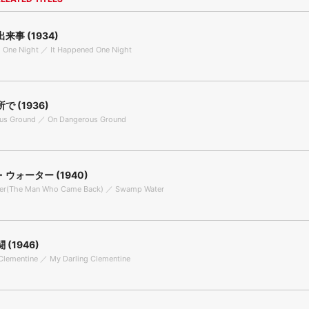
来事 (1934)
 One Night ／ It Happened One Night
 (1936)
us Ground ／ On Dangerous Ground
ウォーター (1940)
er(The Man Who Came Back) ／ Swamp Water
(1946)
Clementine ／ My Darling Clementine