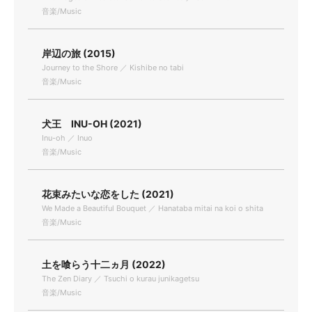
音楽/Music
岸辺の旅 (2015)
Journey to the Shore ／ Kishibe no tabi
音楽/Music
犬王 INU-OH (2021)
Inu-oh ／ Inuo
音楽/Music
花束みたいな恋をした (2021)
We Made a Beautiful Bouquet ／ Hanataba mitai na koi o shita
音楽/Music
土を喰らう十二ヵ月 (2022)
The Zen Diary ／ Tsuchi o kurau junikagetsu
音楽/Music