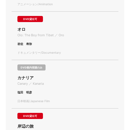
アニメーション/Animation
DVD貸出可
オロ
Olo: The Boy from Tibet ／ Oro
岩佐 寿弥
ドキュメンタリー/Documentary
DVD館内視聴のみ
カナリア
Canary ／ Kanaria
塩田 明彦
日本映画/Japanese Film
DVD貸出可
岸辺の旅