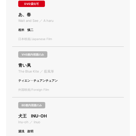
DVD貸出可
あ、春
Wait and See ／ A haru
相米 慎二
日本映画/Japanese Film
VHS館内視聴のみ
青い凧
The Blue Kite ／ 藍風箏
ティエン・チュアンチュアン
外国映画/Foreign Film
BD館内視聴のみ
犬王 INU-OH
Inu-oh ／ Inuo
湯浅 政明