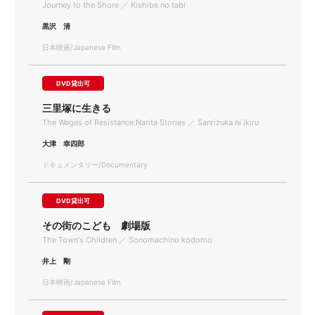
Journey to the Shore ／ Kishibe no tabi
黒沢 清
日本映画/Japanese Film
DVD貸出可
三里塚に生きる
The Wages of Resistance:Narita Stories ／ Sanrizuka ni ikiru
大津 幸四郎
ドキュメンタリー/Documentary
DVD貸出可
その街のこども 劇場版
The Town's Children ／ Sonomachino kodomo
井上 剛
日本映画/Japanese Film