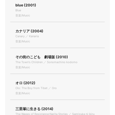
blue (2001)
Blue
音楽/Music
カナリア (2004)
Canary ／ Kanaria
音楽/Music
その街のこども 劇場版 (2010)
The Town's Children ／ Sonomachino kodomo
音楽/Music
オロ (2012)
Olo: The Boy from Tibet ／ Oro
音楽/Music
三里塚に生きる (2014)
The Wages of Resistance:Narita Stories ／ Sanrizuka ni ikiru