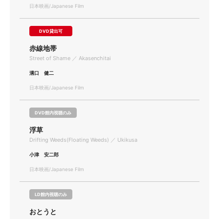
日本映画/Japanese Film
DVD貸出可
赤線地帯
Street of Shame ／ Akasenchitai
溝口 健二
日本映画/Japanese Film
DVD館内視聴のみ
浮草
Drifting Weeds(Floating Weeds) ／ Ukikusa
小津 安二郎
日本映画/Japanese Film
LD館内視聴のみ
おとうと