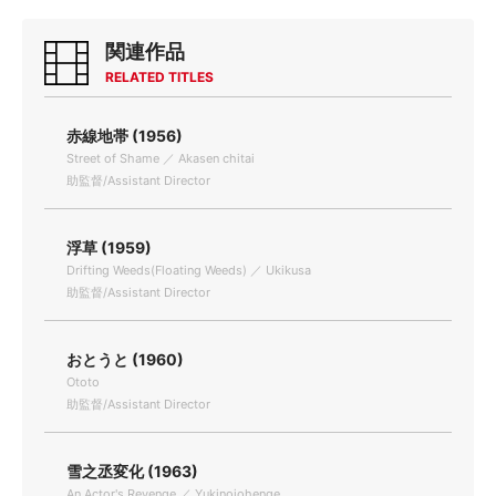
関連作品
RELATED TITLES
赤線地帯 (1956)
Street of Shame ／ Akasen chitai
助監督/Assistant Director
浮草 (1959)
Drifting Weeds(Floating Weeds) ／ Ukikusa
助監督/Assistant Director
おとうと (1960)
Ototo
助監督/Assistant Director
雪之丞変化 (1963)
An Actor's Revenge ／ Yukinojohenge