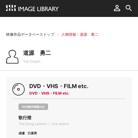
映像作品データベーストップ
人物情報：道源 勇二
道源 勇二
Yuji Dogen
DVD・VHS・FILM etc.
DVD・VHS・FILM etc.
VHS館内視聴のみ
歌行燈
The Song Lantern ／ Uta-andon
成瀬 巳喜男