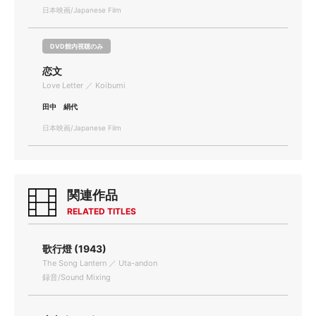
日本映画/Japanese Film
DVD館内視聴のみ
恋文
Love Letter ／ Koibumi
田中 絹代
日本映画/Japanese Film
関連作品
RELATED TITLES
歌行燈 (1943)
The Song Lantern ／ Uta-andon
録音/Sound Mixing