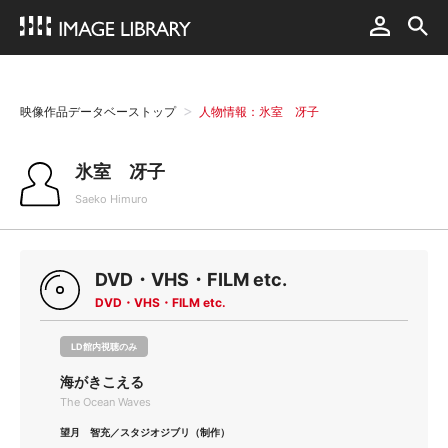
映像作品データベーストップ
人物情報：氷室 冴子
氷室 冴子
Saeko Himuro
DVD・VHS・FILM etc.
DVD・VHS・FILM etc.
LD館内視聴のみ
海がきこえる
The Ocean Waves
望月 智充／スタジオジブリ（制作）