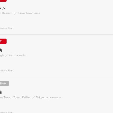
メン
m Kawachi ／ Kawachikarumen
nese Film
可
実
gle ／ Kurutta kajitsu
nese Film
聴のみ
者
om Tokyo (Tokyo Drifter) ／ Tokyo nagaremono
nese Film