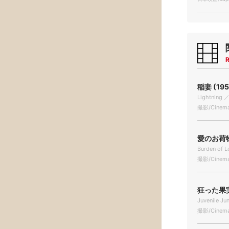
R
稲妻 (195
Lightning 
撮影/Cinema
愛のお荷物 
Burden of 
撮影/Cinema
狂った果実 
Juvenile Jun
撮影/Cinema