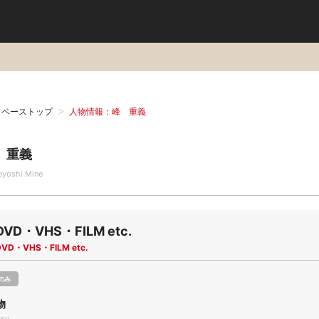
タベーストップ
人物情報：峰 重義
 重義
eyoshi Mine
DVD・VHS・FILM etc.
DVD・VHS・FILM etc.
のみ
物
tsu