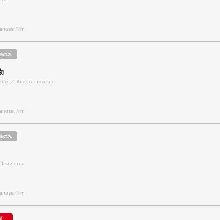
nese Film
聴のみ
物
Love ／ Aino onimotsu
nese Film
聴のみ
／ Inazuma
nese Film
可