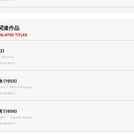
関連作品
ELATED TITLES
2)
／ Inazuma
tography
(1955)
Love ／ Aino onimotsu
tography
(1956)
gle ／ Kurutta kajitsu
tography