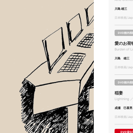
川島 雄三
日本映画/Japa
DVD館内視
愛のお荷
Burden of 
川島 雄三
日本映画/Japa
DVD館内視
稲妻
Lightning 
成瀬 巳喜男
日本映画/Japa
DVD貸出