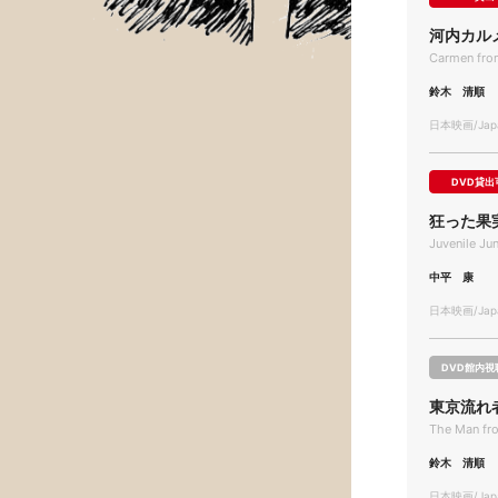
河内カル
Carmen fro
鈴木 清順
日本映画/Japa
DVD貸出
狂った果
Juvenile Jun
中平 康
日本映画/Japa
DVD館内視
東京流れ
The Man fr
鈴木 清順
日本映画/Japa