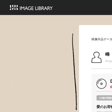
映像作品デー
峰
Shig
LD館内視聴
愛のお荷
Aino onimo