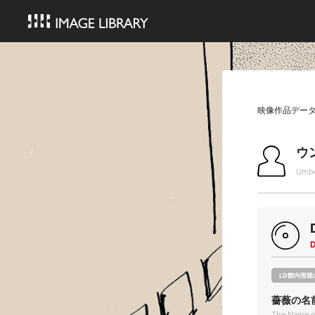
映像作品デー
ウ
Umbe
LD館内視聴
薔薇の名
The Name o