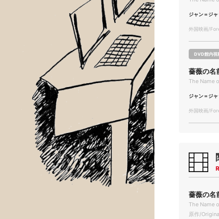
ジャン＝ジャ
外国映画/Forei
DVD館内視
薔薇の名
The Name o
ジャン＝ジャ
外国映画/Forei
R
薔薇の名前 
The Name o
原作/Origina