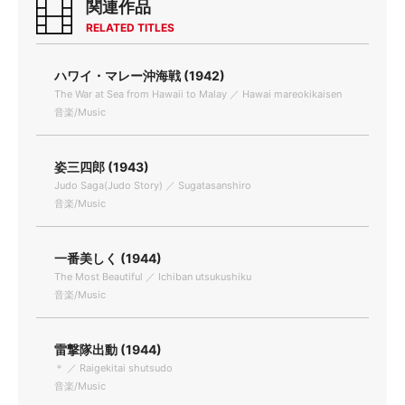
関連作品
RELATED TITLES
ハワイ・マレー沖海戦 (1942)
The War at Sea from Hawaii to Malay ／ Hawai mareokikaisen
音楽/Music
姿三四郎 (1943)
Judo Saga(Judo Story) ／ Sugatasanshiro
音楽/Music
一番美しく (1944)
The Most Beautiful ／ Ichiban utsukushiku
音楽/Music
雷撃隊出動 (1944)
＊ ／ Raigekitai shutsudo
音楽/Music