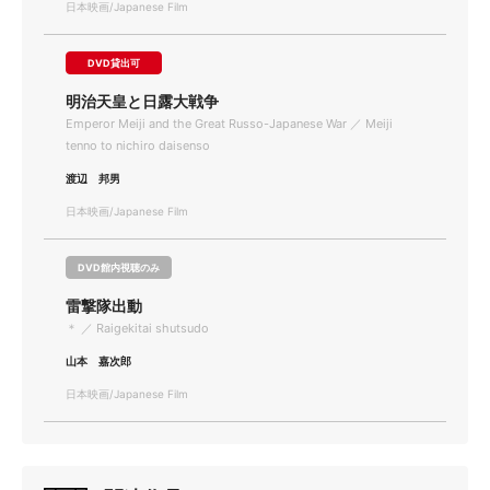
日本映画/Japanese Film
DVD貸出可
明治天皇と日露大戦争
Emperor Meiji and the Great Russo-Japanese War ／ Meiji
tenno to nichiro daisenso
渡辺 邦男
日本映画/Japanese Film
DVD館内視聴のみ
雷撃隊出動
＊ ／ Raigekitai shutsudo
山本 嘉次郎
日本映画/Japanese Film