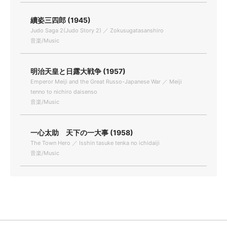
續姿三四郎 (1945)
Judo Saga 2(Judo Story 2) ／ Zokusugatasanshiro
音楽/Music
明治天皇と日露大戦争 (1957)
Emperor Meiji and the Great Russo-Japanese War ／ Meiji
tenno to nichiro daisenso
音楽/Music
一心太助 天下の一大事 (1958)
The Town Hero ／ Isshin tasuke tenka no ichidaiji
音楽/Music