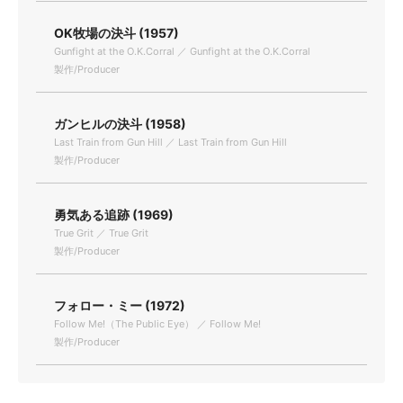
OK牧場の決斗 (1957)
Gunfight at the O.K.Corral ／ Gunfight at the O.K.Corral
製作/Producer
ガンヒルの決斗 (1958)
Last Train from Gun Hill ／ Last Train from Gun Hill
製作/Producer
勇気ある追跡 (1969)
True Grit ／ True Grit
製作/Producer
フォロー・ミー (1972)
Follow Me!（The Public Eye） ／ Follow Me!
製作/Producer