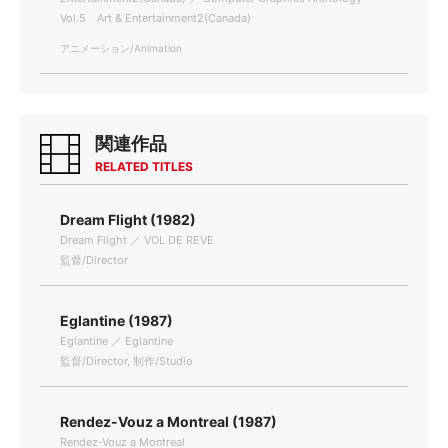
Vol.5 Art & Entertainment2(Canada)
アニメーション/Animation
関連作品
RELATED TITLES
Dream Flight (1982)
Dream Flight ／ VOL DE REVE
監督/Director
Eglantine (1987)
Eglantine ／ Eglantine
監督/Director, 制作/Studio
Rendez-Vouz a Montreal (1987)
Rendez-Vouz a Montreal