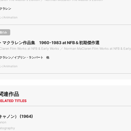
クラレン
Animation
聴のみ
マクラレン作品集 1960-1983 at NFB＆初期傑作選
aren Film Works at NFB & Early Works ／ Norman MaClaren Film Works at NFB & Earl
クラレン／イブリン・ランバート 他
Animation
関連作品
ELATED TITLES
ャノン） (1964)
anon
tography