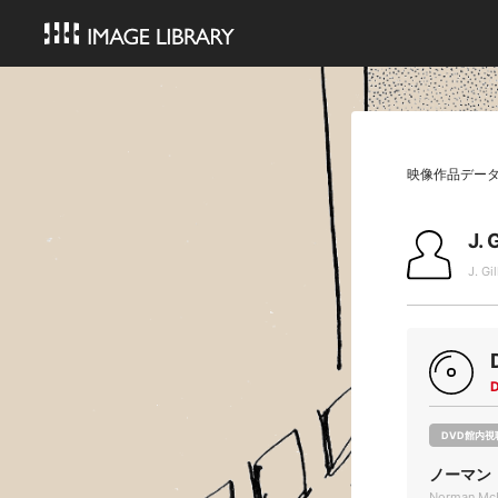
映像作品デー
J. 
J. Gil
DVD館内視
ノーマン
Norman McL