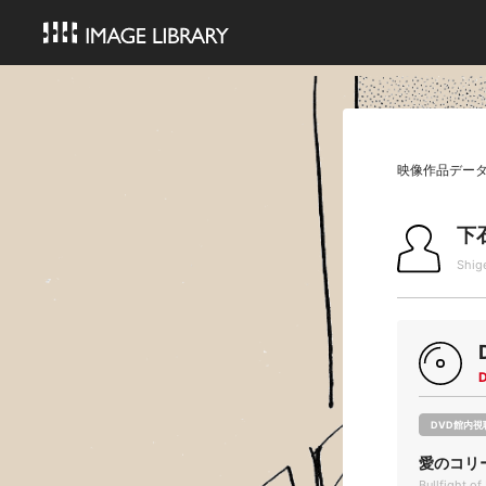
映像作品デー
下
Shig
DVD館内視
愛のコリ
Bullfight o