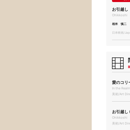
お引越し
Ohikkoshi
相米 慎二
日本映画/Japa
R
愛のコリーダ
In the Real
美術/Art Dir
お引越し (
Ohikkoshi
美術/Art Dir