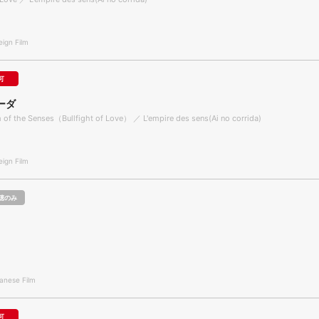
gn Film
可
ーダ
m of the Senses（Bullfight of Love） ／ L'empire des sens(Ai no corrida)
gn Film
聴のみ
nese Film
可