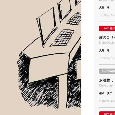
大島 渚
外国映画/Forei
DVD貸出
愛のコリ
In the Real
大島 渚
外国映画/Forei
DVD館内視
お引越し
Ohikkoshi
相米 慎二
日本映画/Japa
DVD貸出