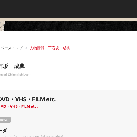
タベーストップ
人物情報：下石坂 成典
石坂 成典
enori Shimoishizaka
DVD・VHS・FILM etc.
DVD・VHS・FILM etc.
聴のみ
ーダ
f Love ／ L'empire des sens(Ai no corrida)