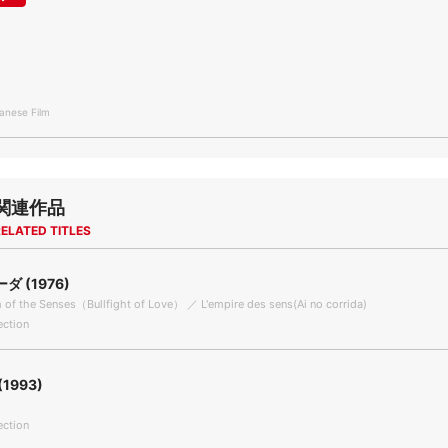
nese Film
関連作品
ELATED TITLES
 (1976)
m of the Senses（Bullfight of Love） ／ L'empire des sens(Ai no corrida)
ection
1993)
ection