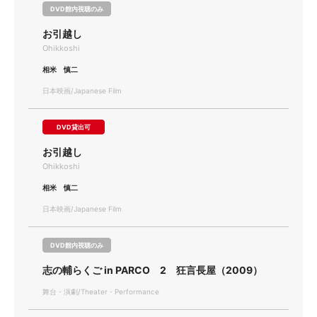
DVD館内視聴のみ
お引越し
Ohikkoshi
相米 慎二
日本映画/Japanese Film
DVD貸出可
お引越し
Ohikkoshi
相米 慎二
日本映画/Japanese Film
DVD館内視聴のみ
志の輔らくご in PARCO 2 狂言長屋（2009）
舞台・演劇/Theater・Performance