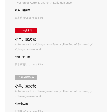
Invasion of Astro-Monster ／ Kaiju daisenso
本多 猪四郎
日本映画/Japanese Film
DVD貸出可
小早川家の秋
Autumn for the Kohayagawa Family (The End of Summer) ／
Kohayagawakeno aki
小津 安二郎
日本映画/Japanese Film
LD館内視聴のみ
小早川家の秋
Autumn for the Kohayagawa Family (The End of Summer) ／
Kohayagawakeno aki
小津 安二郎
日本映画/Japanese Film