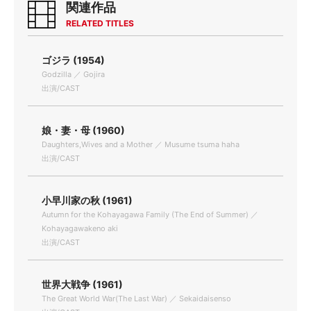
関連作品
RELATED TITLES
ゴジラ (1954)
Godzilla ／ Gojira
出演/CAST
娘・妻・母 (1960)
Daughters,Wives and a Mother ／ Musume tsuma haha
出演/CAST
小早川家の秋 (1961)
Autumn for the Kohayagawa Family (The End of Summer) ／
Kohayagawakeno aki
出演/CAST
世界大戦争 (1961)
The Great World War(The Last War) ／ Sekaidaisenso