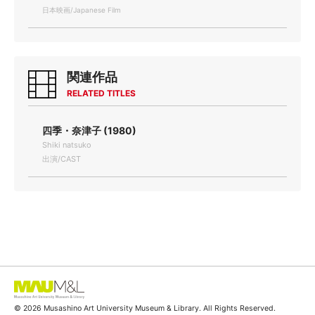
日本映画/Japanese Film
関連作品
RELATED TITLES
四季・奈津子 (1980)
Shiki natsuko
出演/CAST
© 2026 Musashino Art University Museum & Library. All Rights Reserved.