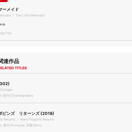
マーメイド
Mermaid ／ The Little Mermaid
ャル
gn Film
関連作品
ELATED TITLES
002)
Chicago
or, 振付/Choreography
ピンズ リターンズ (2018)
ns Returns ／ Mary Poppins Returns
r, 製作/Producer, 原案/Story