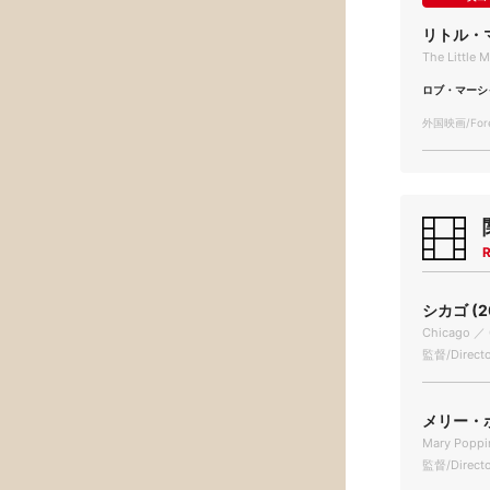
リトル・
The Little 
ロブ・マーシ
外国映画/Forei
R
シカゴ (2
Chicago ／ 
監督/Direct
メリー・ポ
Mary Poppi
監督/Directo