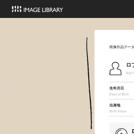
映像作品デー
ロ
Rob 
生年月日
Date of Birth
出身地
Birth Place