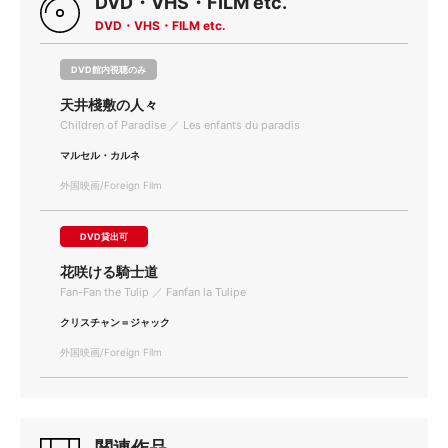
DVD・VHS・FILM etc.
DVD・VHS・FILM etc.
DVD館内視聴のみ
天井棧敷の人々
Children of Paradise ／ Les enfants du paradis
マルセル・カルネ
外国映画/Foreign Film
DVD貸出可
花咲ける騎士道
Fan-Fan the Tulip ／ Fanfan la Tulipe
クリスチャン＝ジャック
外国映画/Foreign Film
関連作品