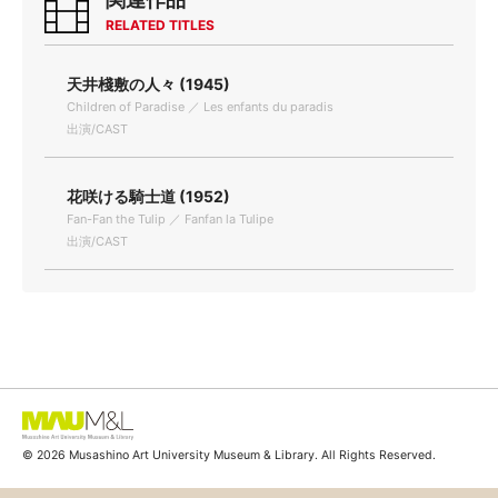
RELATED TITLES
天井棧敷の人々 (1945)
Children of Paradise ／ Les enfants du paradis
出演/CAST
花咲ける騎士道 (1952)
Fan-Fan the Tulip ／ Fanfan la Tulipe
出演/CAST
© 2026 Musashino Art University Museum & Library. All Rights Reserved.