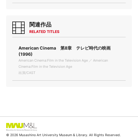
関連作品
RELATED TITLES
American Cinema 第8章 テレビ時代の映画
(1996)
American Cinema:Film in the Television Age ／ American
Cinema:Film in the Television Age
出演/CAST
© 2026 Musashino Art University Museum & Library. All Rights Reserved.