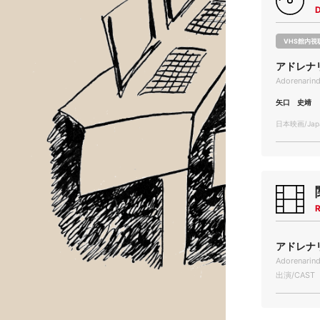
VHS館内視
アドレナ
Adorenarin
矢口 史靖
日本映画/Japa
R
アドレナリ
Adorenarin
出演/CAST