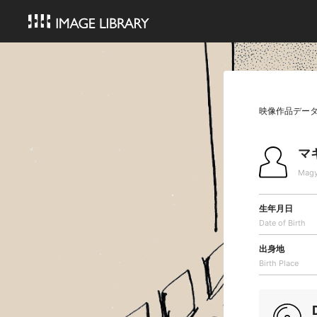
映像作品デー
マ
Mag
生年月日
Date of Birth
出身地
Birth Place