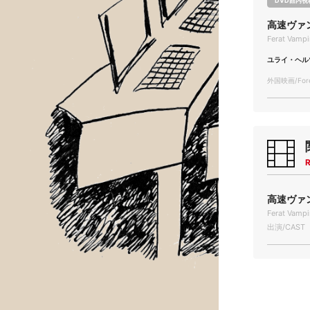
DVD館内視
高速ヴァ
Ferat Vampi
ユライ・ヘル
外国映画/Forei
R
高速ヴァン
Ferat Vampi
出演/CAST