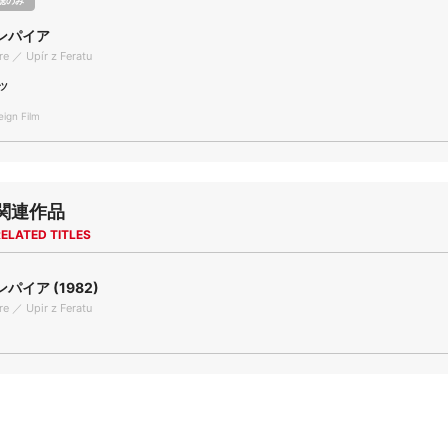
聴のみ
ンパイア
re ／ Upír z Feratu
ツ
gn Film
関連作品
ELATED TITLES
パイア (1982)
re ／ Upir z Feratu