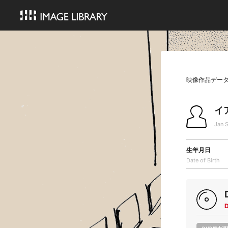
映像作品デー
イ
Jan 
生年月日
Date of Birth