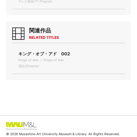
テレビ放送/TV Program
関連作品
RELATED TITLES
キング・オブ・アド 002
Kings of Ads ／ Kings of Ads
演出/Director
© 2026 Musashino Art University Museum & Library. All Rights Reserved.