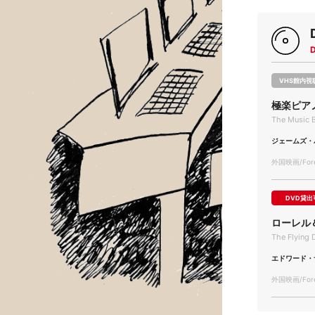
VHS館内視
極楽ピア
The Music 
ジェームズ・
外国映画/Forei
DVD貸出
ローレル
The Flying 
エドワード・
外国映画/Forei