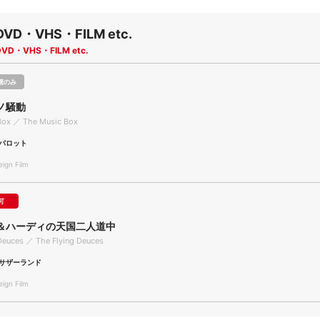
DVD・VHS・FILM etc.
DVD・VHS・FILM etc.
聴のみ
ノ騒動
Box ／ The Music Box
パロット
gn Film
可
＆ハーディの天国二人道中
Deuces ／ The Flying Deuces
サザーランド
gn Film