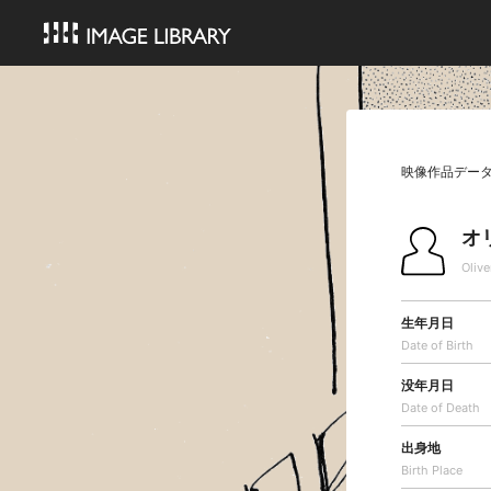
映像作品デー
オ
Olive
生年月日
Date of Birth
没年月日
Date of Death
出身地
Birth Place