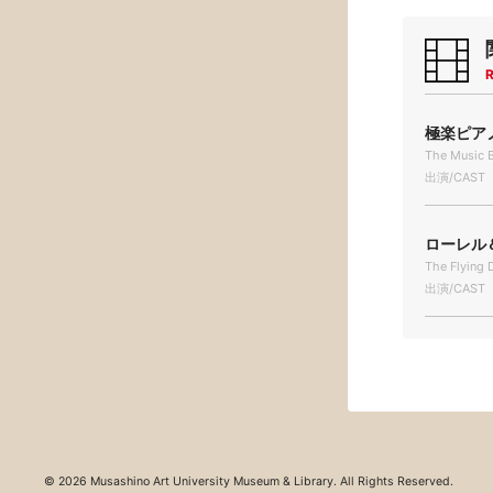
R
極楽ピアノ
The Music 
出演/CAST
ローレル＆
The Flying 
出演/CAST
© 2026 Musashino Art University Museum & Library. All Rights Reserved.