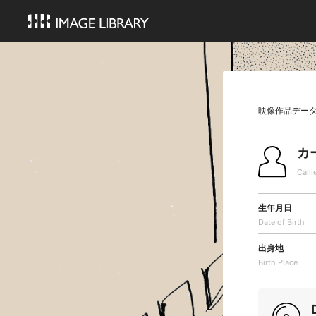
映像作品デー
カ
Calli
生年月日
Date of Birth
出身地
Birth Place