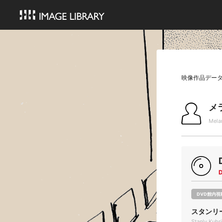
映像作品デー
メ
Mela
DVD館内視
スタンリー・
Stanly Kubri