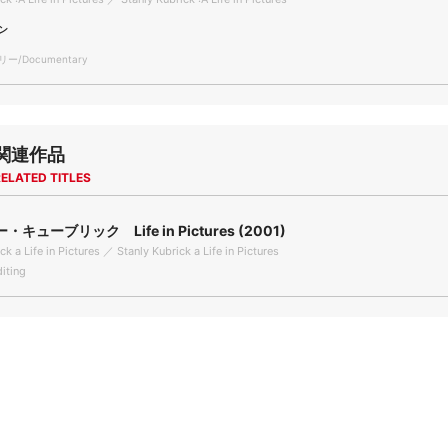
ン
/Documentary
関連作品
ELATED TITLES
キューブリック Life in Pictures (2001)
ck a Life in Pictures ／ Stanly Kubrick a Life in Pictures
iting