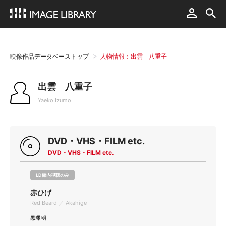
映像作品データベーストップ
人物情報：出雲 八重子
出雲 八重子
Yaeko Izumo
DVD・VHS・FILM etc.
DVD・VHS・FILM etc.
LD館内視聴のみ
赤ひげ
Red Beard ／ Akahige
黒澤 明