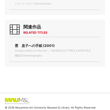
ドキュメンタリー/Documentary
関連作品
RELATED TITLES
雲 息子への手紙 (2001)
Clouds:Letters to My Son ／ NUAGES:LETTRES A MON FILS
撮影/Cinematography
© 2026 Musashino Art University Museum & Library. All Rights Reserved.