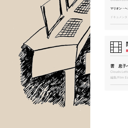
マリオン・ヘ
ドキュメンタリー
R
雲 息子へ
Clouds:Let
編集/Film Ed