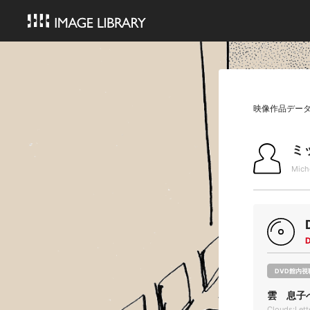
映像作品デー
ミ
Mich
DVD館内視
雲 息子
Clouds:Let