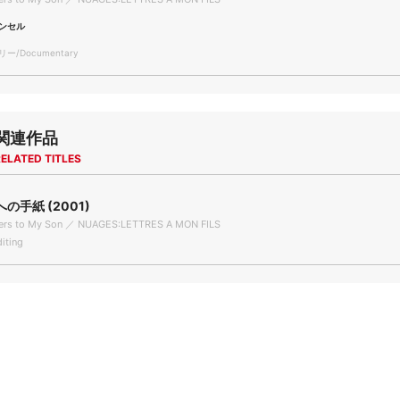
ンセル
/Documentary
関連作品
ELATED TITLES
の手紙 (2001)
ters to My Son ／ NUAGES:LETTRES A MON FILS
iting