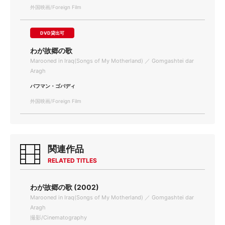
外国映画/Foreign Film
DVD貸出可
わが故郷の歌
Marooned in Iraq(Songs of My Motherland) ／ Gomgashtei dar
Aragh
バフマン・ゴバディ
外国映画/Foreign Film
関連作品
RELATED TITLES
わが故郷の歌 (2002)
Marooned in Iraq(Songs of My Motherland) ／ Gomgashtei dar
Aragh
撮影/Cinematography