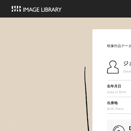
映像作品デー
ジ
Gera
生年月日
Date of Birth
出身地
Birth Place