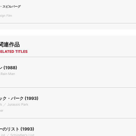
・スピルバーグ
gn Film
関連作品
ELATED TITLES
(1988)
 Rain Man
ク・パーク (1993)
rk ／ Jurassic Park
er
のリスト (1993)
List ／ Schindler's List