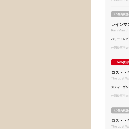
LD館内視聴
レインマ
Rain Man ／
バリー・レビ
外国映画/Forei
DVD貸出
ロスト・
The Lost Wo
スティーヴン
外国映画/Forei
LD館内視聴
ロスト・ワー
The Lost Wo