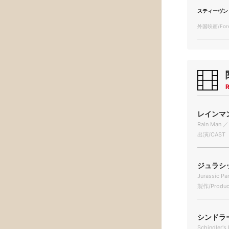
スティーヴン
外国映画/Forei
R
レインマン 
Rain Man ／
出演/CAST
ジュラシッ
Jurassic Pa
製作/Produc
シンドラー
Schindler's 