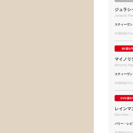
ジュラシ
Jurassic Pa
スティーヴン
外国映画/Forei
BD貸出
マイノリ
Minority Re
スティーヴン
外国映画/Forei
DVD貸出
レインマ
Rain Man ／
バリー・レビ
外国映画/Forei