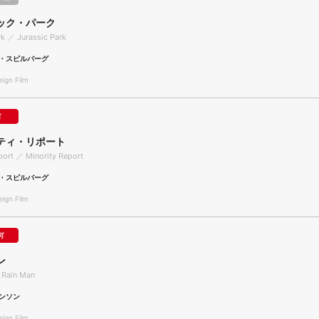
ック・パーク
rk ／ Jurassic Park
・スピルバーグ
gn Film
可
ティ・リポート
port ／ Minority Report
・スピルバーグ
gn Film
可
ン
 Rain Man
ンソン
gn Film