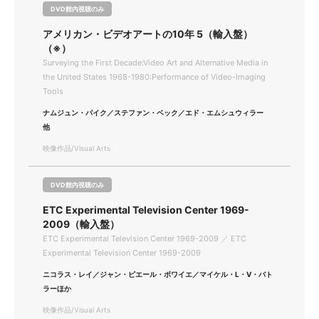
DVD館内視聴のみ
アメリカン・ビデオアートの10年 5（輸入盤）
（※）
Surveying the First Decade:Video Art and Alternative Media in
the United States 1968-1980:Performance of Video-Imaging
Tools
ナムジュン・パイク／ステファン・ベック／エド・エムシュウィラー
他
映像作品/Visual Arts
DVD館内視聴のみ
ETC Experimental Television Center 1969-
2009（輸入盤）
ETC Experimental Television Center 1969-2009 ／ ETC
Experimental Television Center 1969-2009
ニコラス・レイ／ジャン・ピエール・ボワイエ／マイケル・L・V・バト
ラーほか
映像作品/Visual Arts