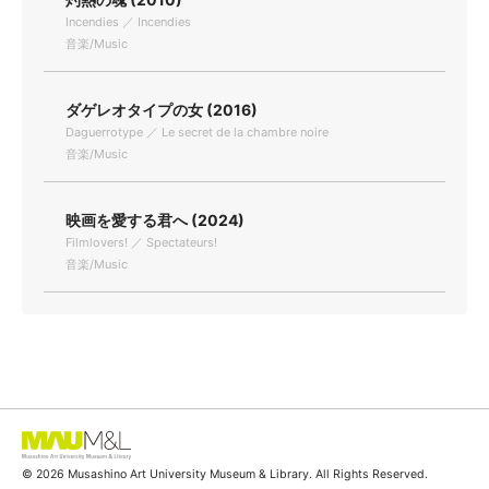
Incendies ／ Incendies
音楽/Music
ダゲレオタイプの女 (2016)
Daguerrotype ／ Le secret de la chambre noire
音楽/Music
映画を愛する君へ (2024)
Filmlovers! ／ Spectateurs!
音楽/Music
© 2026 Musashino Art University Museum & Library. All Rights Reserved.