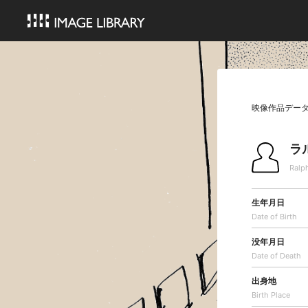
映像作品デー
ラ
Ralp
生年月日
Date of Birth
没年月日
Date of Death
出身地
Birth Place