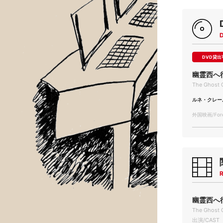
DVD貸出
幽霊西へ
The Ghost 
ルネ・クレー
外国映画/Forei
R
幽霊西へ行く
The Ghost 
出演/CAST