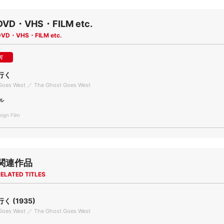
DVD・VHS・FILM etc.
DVD・VHS・FILM etc.
可
行く
Goes West ／ The Ghost Goes West
ル
gn Film
関連作品
ELATED TITLES
 (1935)
Goes West ／ The Ghost Goes West