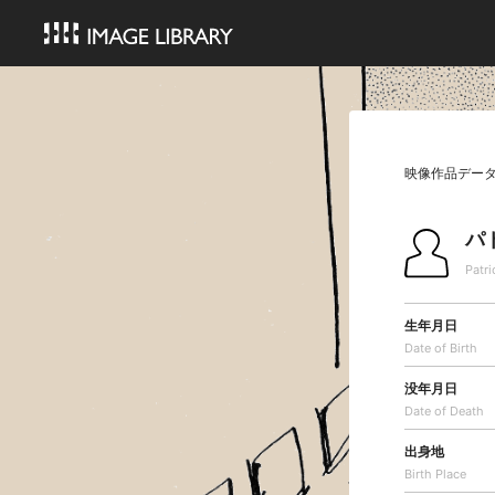
映像作品デー
パ
Patri
生年月日
Date of Birth
没年月日
Date of Death
出身地
Birth Place