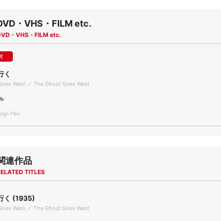
DVD・VHS・FILM etc.
DVD・VHS・FILM etc.
可
行く
Goes West ／ The Ghost Goes West
ル
gn Film
関連作品
ELATED TITLES
 (1935)
Goes West ／ The Ghost Goes West