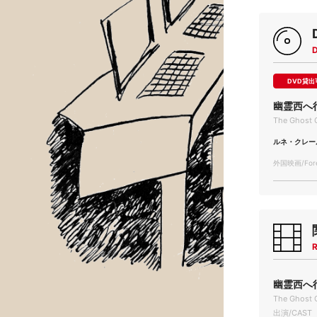
DVD貸出
幽霊西へ
The Ghost 
ルネ・クレー
外国映画/Forei
R
幽霊西へ行く
The Ghost 
出演/CAST