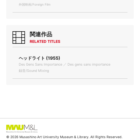
外国映画/Foreign Film
関連作品
RELATED TITLES
ヘッドライト (1955)
Des Gens Sans Importance ／ Des gens sans importance
録音/Sound Mixing
© 2026 Musashino Art University Museum & Library. All Rights Reserved.